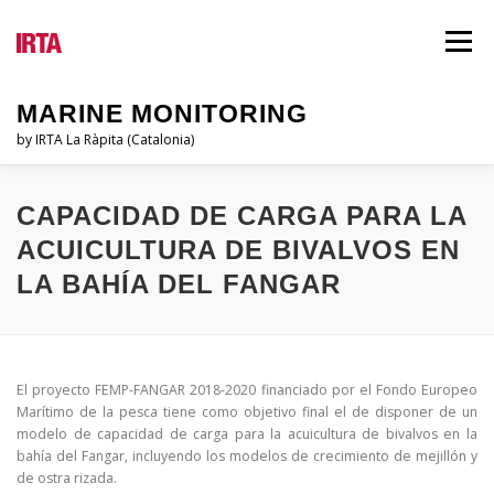
Vés
al
Menú
contingut
MARINE MONITORING
by IRTA La Ràpita (Catalonia)
EL PSQAM
QUI SOM?
INFORMES
CAPACIDAD DE CARGA PARA LA
ACUICULTURA DE BIVALVOS EN
LA BAHÍA DEL FANGAR
LEGISLACIÓ
BLOG
IDIOMES
El proyecto FEMP-FANGAR 2018-2020 financiado por el Fondo Europeo
Marítimo de la pesca tiene como objetivo final el de disponer de un
modelo de capacidad de carga para la acuicultura de bivalvos en la
bahía del Fangar, incluyendo los modelos de crecimiento de mejillón y
de ostra rizada.