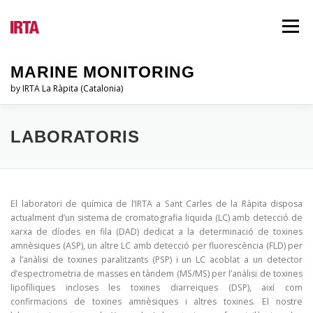
Vés
al
Menú
contingut
MARINE MONITORING
by IRTA La Ràpita (Catalonia)
EL PSQAM
QUI SOM?
INFORMES
LABORATORIS
LEGISLACIÓ
BLOG
IDIOMES
El laboratori de química de l’IRTA a Sant Carles de la Ràpita disposa
actualment d’un sistema de cromatografia liquida (LC) amb detecció de
xarxa de díodes en fila (DAD) dedicat a la determinació de toxines
amnèsiques (ASP), un altre LC amb detecció per fluorescència (FLD) per
a l’anàlisi de toxines paralitzants (PSP) i un LC acoblat a un detector
d’espectrometria de masses en tàndem (MS/MS) per l’anàlisi de toxines
lipofíliques incloses les toxines diarreiques (DSP), així com
confirmacions de toxines amnèsiques i altres toxines. El nostre