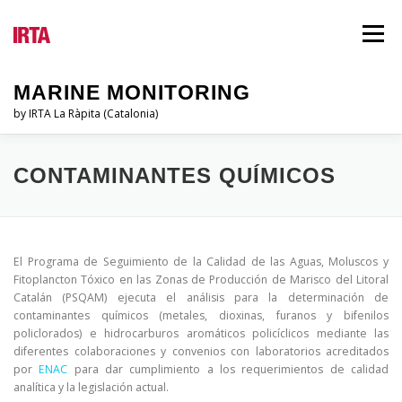
Vés
al
Menú
contingut
MARINE MONITORING
by IRTA La Ràpita (Catalonia)
EL PSQAM
QUI SOM?
INFORMES
CONTAMINANTES QUÍMICOS
LEGISLACIÓ
BLOG
IDIOMES
El Programa de Seguimiento de la Calidad de las Aguas, Moluscos y
Fitoplancton Tóxico en las Zonas de Producción de Marisco del Litoral
Catalán (PSQAM) ejecuta el análisis para la determinación de
contaminantes químicos (metales, dioxinas, furanos y bifenilos
policlorados) e hidrocarburos aromáticos policíclicos mediante las
diferentes colaboraciones y convenios con laboratorios acreditados
por
ENAC
para dar cumplimiento a los requerimientos de calidad
analítica y la legislación actual.