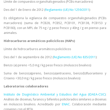
Límite de compuestos organohalogenados (PCBs marcadores)
Des del 1 de Enero de 2012 (
Reglamento (UE) No 1259/2011
):
Es obligatoria la vigilancia de compuestos organohalogenados (PCBs
marcadores) (suma de PCB28, PCB52, PCB101, PCB138, PCB153 y
PCB180), con un MPL de 75 ng / g peso fresco y 40ng / g en pienso para
animales.
Hidrocarburos aromáticos policíclicos (HAPs)
Límite de hidrocarburos aromáticos policíclicos
Des del 1 de septiembre de 2012 (
Reglamento (UE) No 835/2011
):
Benzo (a) pireno <5,0 mg / kg peso fresco (moluscos bivalvos)
Suma de benzo(a)pireno, benzo(a)antraceno, benzo(b)fluoranteno y
Criseno <30,0 mg / kg peso fresco (moluscos bivalvos)
Laboratorios colaboradores
Instituto de Diagnóstico Ambiental y Estudios del Agua (IDAEA-CSIC)
:
Análisis de dioxinas, furanos y bifenilos policlorados similares a dioxinas
en moluscos bivalvos. Acreditado por
ENAC
. Colaboración mediante
convenio con el IRTA.