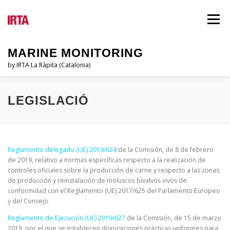
Vés
al
Menú
contingut
MARINE MONITORING
by IRTA La Ràpita (Catalonia)
EL PSQAM
QUI SOM?
INFORMES
LEGISLACIÓ
LEGISLACIÓ
BLOG
IDIOMES
Reglamento delegado (UE) 2019/624
de la Comisión, de 8 de febrero
de 2019, relativo a normas específicas respecto a la realización de
controles oficiales sobre la producción de carne y respecto a las zonas
de producción y reinstalación de moluscos bivalvos vivos de
conformidad con el Reglamento (UE) 2017/625 del Parlamento Europeo
y del Consejo.
Reglamento de Ejecución (UE) 2019/627
de la Comisión, de 15 de marzo
2019, por el que se establecen disposiciones prácticas uniformes para