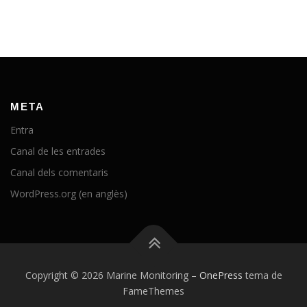
META
Entra
Canal de les entrades
Canal dels comentaris
WordPress.org (en anglès)
Copyright © 2026 Marine Monitoring
–
OnePress
tema de
FameThemes