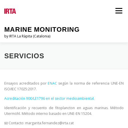
Vés
al
Menú
contingut
MARINE MONITORING
by IRTA La Ràpita (Catalonia)
EL PSQAM
QUI SOM?
INFORMES
SERVICIOS
LEGISLACIÓ
BLOG
IDIOMES
Ensayos acreditados por
ENAC
según la norma de referencia UNE-EN
ISO/IEC 17025:2017.
Acreditación 900/LE1796 en el sector medioambiental.
Identificación y recuento de fitoplancton en aguas marinas. Método
Utermöhl. Método interno basado en UNE-EN 15204.
📧 Contacto: margarita.fernandez@irta.cat