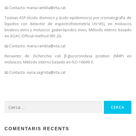
📧 Contacto: maria.rambla@irta.cat
Toxinas ASP (Ácido domoico y ácido epidomoico) por cromatografía de
líquidos con detector de espectrofotometría UV-VIS), en moluscos
bivalvos vivos y moluscos gasterópodos vivos. Método interno basado
en AOAC-Official method 991.26.
📧 Contacto: maria.rambla@irta.cat
Recuento de
Escherichia coli
β-glucoronidasa positivo (NMP) en
moluscos. Método interno basado en ISO-16649-3.
📧 Contacto: nuria.sagrista@irta.cat
Cerca:
COMENTARIS RECENTS